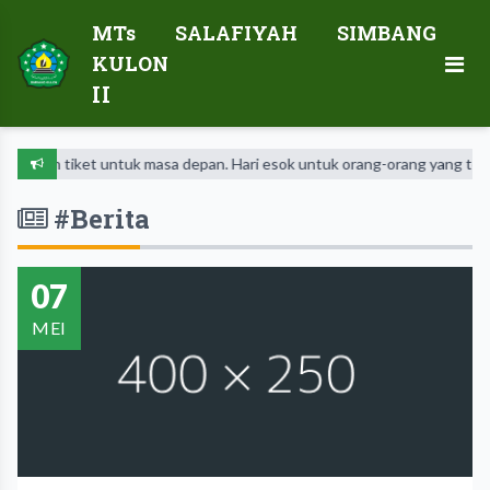
MTs SALAFIYAH SIMBANG
KULON
II
akan tiket untuk masa depan. Hari esok untuk orang-orang yang telah m
#Berita
07
MEI