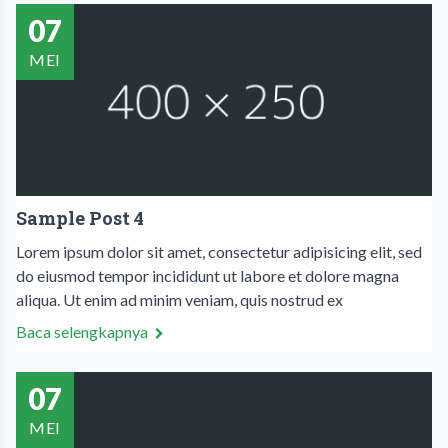
07
MEI
Sample Post 4
Lorem ipsum dolor sit amet, consectetur adipisicing elit, sed
do eiusmod tempor incididunt ut labore et dolore magna
aliqua. Ut enim ad minim veniam, quis nostrud ex
Baca selengkapnya
07
MEI