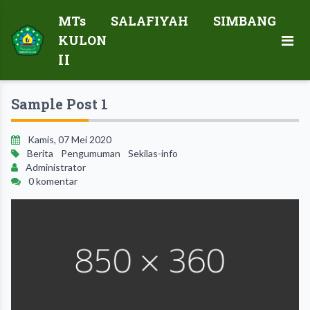
MTs SALAFIYAH SIMBANG
KULON
II
Sample Post 1
Kamis, 07 Mei 2020
Berita
Pengumuman
Sekilas-info
Administrator
0 komentar