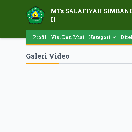
MTs SALAFIYAH SIMBAN
II
Profil
Visi Dan Misi
Kategori
Dire
Direkt
Rapor
Galeri Video