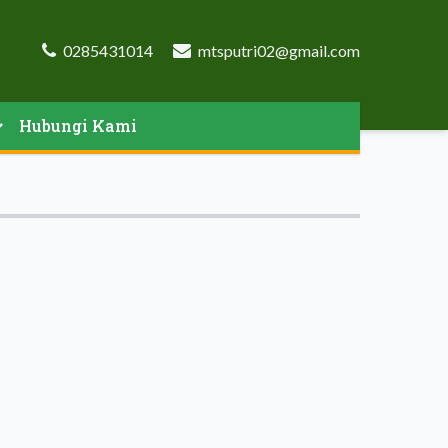
0285431014
mtsputri02@gmail.com
Hubungi Kami